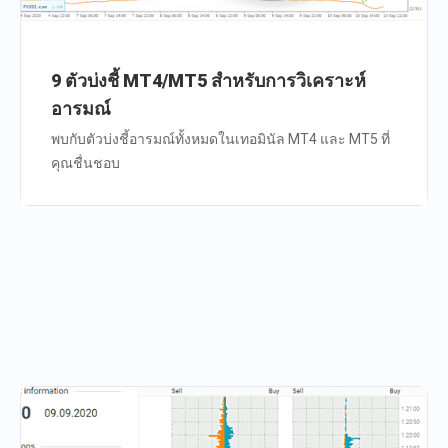
9 ตัวบ่งชี้ MT4/MT5 สำหรับการวิเคราะห์
อารมณ์
พบกับตัวบ่งชี้อารมณ์ทั้งหมดในเทอมินัล MT4 และ MT5 ที่
คุณชื่นชอบ