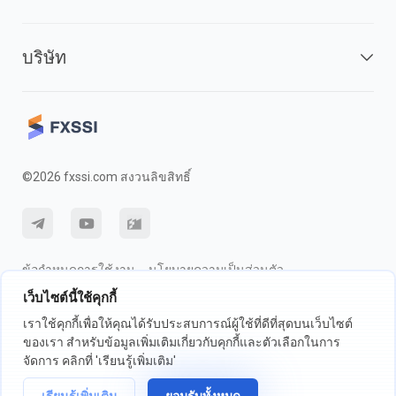
บริษัท
©2026 fxssi.com สงวนลิขสิทธิ์
ข้อกำหนดการใช้งาน
นโยบายความเป็นส่วนตัว
เว็บไซต์นี้ใช้คุกกี้
การเปิดเผยความเสี่ยง
นโยบายคุกกี้
เราใช้คุกกี้เพื่อให้คุณได้รับประสบการณ์ผู้ใช้ที่ดีที่สุดบนเว็บไซต์
ของเรา สำหรับข้อมูลเพิ่มเติมเกี่ยวกับคุกกี้และตัวเลือกในการ
เว็บไซต์ดำเนินการโดย FXSSI LTD หมายเลขทะเบียน: 13534801 (อังกฤษ) |
จัดการ คลิกที่ 'เรียนรู้เพิ่มเติม'
71-75 ถนนเชลตัน, ลอนดอน, อังกฤษ, WC2H 9JQ
เราขอแนะนำให้คุณขอคำแนะนำทางการเงินที่เป็นอิสระและให้แน่ใจว่าคุณ