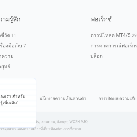
วามรู้สึก
ฟอเร็กซ์
วชี้วัด
ดาวน์โหลด MT4/5
11
29
รื่องมือเว็บ
การคาดการณ์ฟอเร็กซ
7
ทความ
บล็อก
ยุทธ์
ต์ของเรา สำหรับ
หนดการใช้งาน
นโยบายความเป็นส่วนตัว
การเปิดเผยความเสี่ย
้เพิ่มเติม'
งกฤษ) | 71-75 ถนนเชลตัน, ลอนดอน, อังกฤษ, WC2H 9JQ
ุณเข้าใจถึงความเสี่ยงที่เกี่ยวข้องก่อนการซื้อขาย