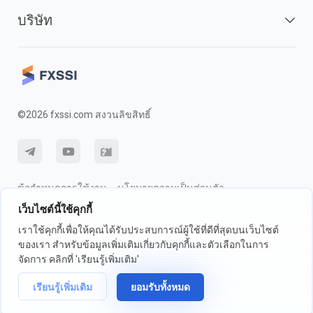
บริษัท
©2026 fxssi.com สงวนลิขสิทธิ์
ข้อกำหนดการใช้งาน
นโยบายความเป็นส่วนตัว
เว็บไซต์นี้ใช้คุกกี้
การเปิดเผยความเสี่ยง
นโยบายคุกกี้
เราใช้คุกกี้เพื่อให้คุณได้รับประสบการณ์ผู้ใช้ที่ดีที่สุดบนเว็บไซต์
ของเรา สำหรับข้อมูลเพิ่มเติมเกี่ยวกับคุกกี้และตัวเลือกในการ
เว็บไซต์ดำเนินการโดย FXSSI LTD หมายเลขทะเบียน: 13534801 (อังกฤษ) |
จัดการ คลิกที่ 'เรียนรู้เพิ่มเติม'
71-75 ถนนเชลตัน, ลอนดอน, อังกฤษ, WC2H 9JQ
เรียนรู้เพิ่มเติม
ยอมรับทั้งหมด
เราขอแนะนำให้คุณขอคำแนะนำทางการเงินที่เป็นอิสระและให้แน่ใจว่าคุณ
เข้าใจถึงความเสี่ยงที่เกี่ยวข้องก่อนการซื้อขาย