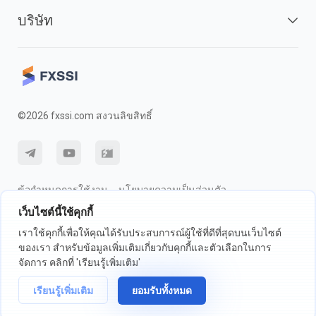
บริษัท
©2026 fxssi.com สงวนลิขสิทธิ์
ข้อกำหนดการใช้งาน
นโยบายความเป็นส่วนตัว
เว็บไซต์นี้ใช้คุกกี้
การเปิดเผยความเสี่ยง
นโยบายคุกกี้
เราใช้คุกกี้เพื่อให้คุณได้รับประสบการณ์ผู้ใช้ที่ดีที่สุดบนเว็บไซต์
ของเรา สำหรับข้อมูลเพิ่มเติมเกี่ยวกับคุกกี้และตัวเลือกในการ
เว็บไซต์ดำเนินการโดย FXSSI LTD หมายเลขทะเบียน: 13534801 (อังกฤษ) |
จัดการ คลิกที่ 'เรียนรู้เพิ่มเติม'
71-75 ถนนเชลตัน, ลอนดอน, อังกฤษ, WC2H 9JQ
เราขอแนะนำให้คุณขอคำแนะนำทางการเงินที่เป็นอิสระและให้แน่ใจว่าคุณ
เรียนรู้เพิ่มเติม
ยอมรับทั้งหมด
เข้าใจถึงความเสี่ยงที่เกี่ยวข้องก่อนการซื้อขาย