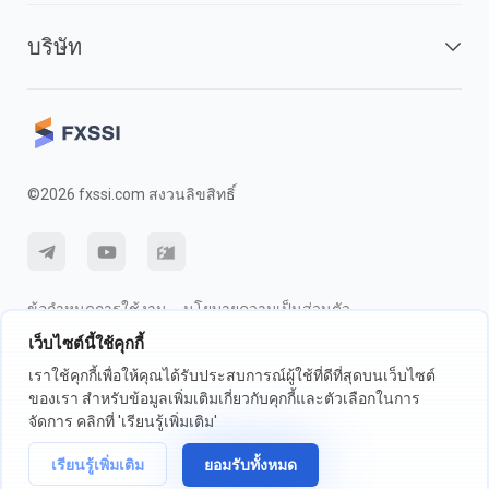
บริษัท
©2026 fxssi.com สงวนลิขสิทธิ์
ข้อกำหนดการใช้งาน
นโยบายความเป็นส่วนตัว
เว็บไซต์นี้ใช้คุกกี้
การเปิดเผยความเสี่ยง
นโยบายคุกกี้
เราใช้คุกกี้เพื่อให้คุณได้รับประสบการณ์ผู้ใช้ที่ดีที่สุดบนเว็บไซต์
ของเรา สำหรับข้อมูลเพิ่มเติมเกี่ยวกับคุกกี้และตัวเลือกในการ
เว็บไซต์ดำเนินการโดย FXSSI LTD หมายเลขทะเบียน: 13534801 (อังกฤษ) |
จัดการ คลิกที่ 'เรียนรู้เพิ่มเติม'
71-75 ถนนเชลตัน, ลอนดอน, อังกฤษ, WC2H 9JQ
เราขอแนะนำให้คุณขอคำแนะนำทางการเงินที่เป็นอิสระและให้แน่ใจว่าคุณ
เรียนรู้เพิ่มเติม
ยอมรับทั้งหมด
เข้าใจถึงความเสี่ยงที่เกี่ยวข้องก่อนการซื้อขาย