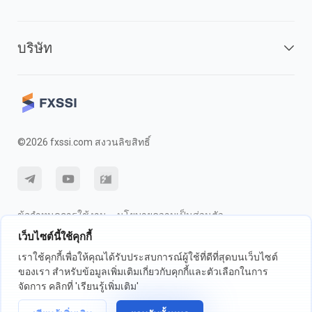
บริษัท
©2026 fxssi.com สงวนลิขสิทธิ์
ข้อกำหนดการใช้งาน
นโยบายความเป็นส่วนตัว
เว็บไซต์นี้ใช้คุกกี้
การเปิดเผยความเสี่ยง
นโยบายคุกกี้
เราใช้คุกกี้เพื่อให้คุณได้รับประสบการณ์ผู้ใช้ที่ดีที่สุดบนเว็บไซต์
ของเรา สำหรับข้อมูลเพิ่มเติมเกี่ยวกับคุกกี้และตัวเลือกในการ
เว็บไซต์ดำเนินการโดย FXSSI LTD หมายเลขทะเบียน: 13534801 (อังกฤษ) |
จัดการ คลิกที่ 'เรียนรู้เพิ่มเติม'
71-75 ถนนเชลตัน, ลอนดอน, อังกฤษ, WC2H 9JQ