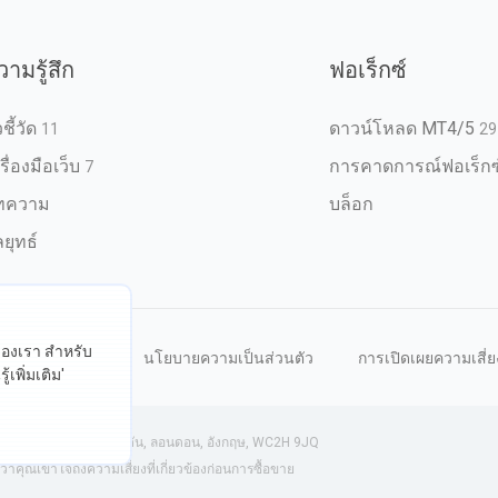
วามรู้สึก
ฟอเร็กซ์
วชี้วัด
ดาวน์โหลด MT4/5
11
29
รื่องมือเว็บ
การคาดการณ์ฟอเร็กซ
7
ทความ
บล็อก
ยุทธ์
ต์ของเรา สำหรับ
หนดการใช้งาน
นโยบายความเป็นส่วนตัว
การเปิดเผยความเสี่ย
้เพิ่มเติม'
งกฤษ) | 71-75 ถนนเชลตัน, ลอนดอน, อังกฤษ, WC2H 9JQ
ุณเข้าใจถึงความเสี่ยงที่เกี่ยวข้องก่อนการซื้อขาย