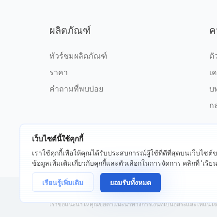
ผลิตภัณฑ์
ค
ทัวร์ชมผลิตภัณฑ์
ตั
ราคา
เค
คำถามที่พบบ่อย
บ
กล
เว็บไซต์นี้ใช้คุกกี้
เราใช้คุกกี้เพื่อให้คุณได้รับประสบการณ์ผู้ใช้ที่ดีที่สุดบนเว็บไซ
©2026 fxssi.com สงวนลิขสิทธิ์
ข้อกำ
ข้อมูลเพิ่มเติมเกี่ยวกับคุกกี้และตัวเลือกในการจัดการ คลิกที่ 'เรียนรู
เรียนรู้เพิ่มเติม
ยอมรับทั้งหมด
เว็บไซต์ดำเนินการโดย FXSSI LTD หมายเลขทะเบียน: 13534801 (อั
เราขอแนะนำให้คุณขอคำแนะนำทางการเงินที่เป็นอิสระและให้แน่ใจว่าค