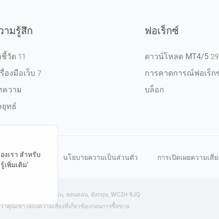
วามรู้สึก
ฟอเร็กซ์
วชี้วัด
ดาวน์โหลด MT4/5
11
29
รื่องมือเว็บ
การคาดการณ์ฟอเร็กซ
7
ทความ
บล็อก
ยุทธ์
ต์ของเรา สำหรับ
หนดการใช้งาน
นโยบายความเป็นส่วนตัว
การเปิดเผยความเสี่ย
้เพิ่มเติม'
งกฤษ) | 71-75 ถนนเชลตัน, ลอนดอน, อังกฤษ, WC2H 9JQ
ุณเข้าใจถึงความเสี่ยงที่เกี่ยวข้องก่อนการซื้อขาย