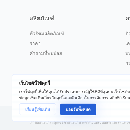
ผลิตภัณฑ์
ค
ทัวร์ชมผลิตภัณฑ์
ตั
ราคา
เค
คำถามที่พบบ่อย
บ
กล
เว็บไซต์นี้ใช้คุกกี้
เราใช้คุกกี้เพื่อให้คุณได้รับประสบการณ์ผู้ใช้ที่ดีที่สุดบนเว็บไซ
©2026 fxssi.com สงวนลิขสิทธิ์
ข้อกำ
ข้อมูลเพิ่มเติมเกี่ยวกับคุกกี้และตัวเลือกในการจัดการ คลิกที่ 'เรียนรู
เรียนรู้เพิ่มเติม
ยอมรับทั้งหมด
เว็บไซต์ดำเนินการโดย FXSSI LTD หมายเลขทะเบียน: 13534801 (อั
เราขอแนะนำให้คุณขอคำแนะนำทางการเงินที่เป็นอิสระและให้แน่ใจว่าค