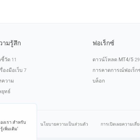
วามรู้สึก
ฟอเร็กซ์
วชี้วัด
ดาวน์โหลด MT4/5
11
29
รื่องมือเว็บ
การคาดการณ์ฟอเร็กซ
7
ทความ
บล็อก
ยุทธ์
ต์ของเรา สำหรับ
หนดการใช้งาน
นโยบายความเป็นส่วนตัว
การเปิดเผยความเสี่ย
้เพิ่มเติม'