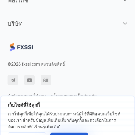
ฟอเร็กซ์
บริษัท
©2026 fxssi.com สงวนลิขสิทธิ์
ข้อกำหนดการใช้งาน
นโยบายความเป็นส่วนตัว
เว็บไซต์นี้ใช้คุกกี้
การเปิดเผยความเสี่ยง
นโยบายคุกกี้
เราใช้คุกกี้เพื่อให้คุณได้รับประสบการณ์ผู้ใช้ที่ดีที่สุดบนเว็บไซต์
ของเรา สำหรับข้อมูลเพิ่มเติมเกี่ยวกับคุกกี้และตัวเลือกในการ
เว็บไซต์ดำเนินการโดย FXSSI LTD หมายเลขทะเบียน: 13534801 (อังกฤษ) |
จัดการ คลิกที่ 'เรียนรู้เพิ่มเติม'
71-75 ถนนเชลตัน, ลอนดอน, อังกฤษ, WC2H 9JQ