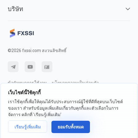
บริษัท
©2026 fxssi.com สงวนลิขสิทธิ์
ข้อกำหนดการใช้งาน
นโยบายความเป็นส่วนตัว
เว็บไซต์นี้ใช้คุกกี้
การเปิดเผยความเสี่ยง
นโยบายคุกกี้
เราใช้คุกกี้เพื่อให้คุณได้รับประสบการณ์ผู้ใช้ที่ดีที่สุดบนเว็บไซต์
ของเรา สำหรับข้อมูลเพิ่มเติมเกี่ยวกับคุกกี้และตัวเลือกในการ
เว็บไซต์ดำเนินการโดย FXSSI LTD หมายเลขทะเบียน: 13534801 (อังกฤษ) |
จัดการ คลิกที่ 'เรียนรู้เพิ่มเติม'
71-75 ถนนเชลตัน, ลอนดอน, อังกฤษ, WC2H 9JQ
เราขอแนะนำให้คุณขอคำแนะนำทางการเงินที่เป็นอิสระและให้แน่ใจว่าคุณ
เรียนรู้เพิ่มเติม
ยอมรับทั้งหมด
เข้าใจถึงความเสี่ยงที่เกี่ยวข้องก่อนการซื้อขาย