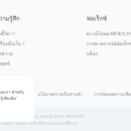
วามรู้สึก
ฟอเร็กซ์
วชี้วัด
ดาวน์โหลด MT4/5
11
29
รื่องมือเว็บ
การคาดการณ์ฟอเร็กซ
7
ทความ
บล็อก
ยุทธ์
ต์ของเรา สำหรับ
หนดการใช้งาน
นโยบายความเป็นส่วนตัว
การเปิดเผยความเสี่ย
้เพิ่มเติม'
งกฤษ) | 71-75 ถนนเชลตัน, ลอนดอน, อังกฤษ, WC2H 9JQ
ุณเข้าใจถึงความเสี่ยงที่เกี่ยวข้องก่อนการซื้อขาย