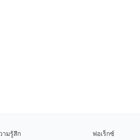
วามรู้สึก
ฟอเร็กซ์