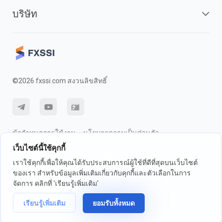
บริษัท
©2026 fxssi.com สงวนลิขสิทธิ์
ข้อกำหนดการใช้งาน
นโยบายความเป็นส่วนตัว
เว็บไซต์นี้ใช้คุกกี้
การเปิดเผยความเสี่ยง
นโยบายคุกกี้
เราใช้คุกกี้เพื่อให้คุณได้รับประสบการณ์ผู้ใช้ที่ดีที่สุดบนเว็บไซต์
ของเรา สำหรับข้อมูลเพิ่มเติมเกี่ยวกับคุกกี้และตัวเลือกในการ
เว็บไซต์ดำเนินการโดย FXSSI LTD หมายเลขทะเบียน: 13534801 (อังกฤษ) |
จัดการ คลิกที่ 'เรียนรู้เพิ่มเติม'
71-75 ถนนเชลตัน, ลอนดอน, อังกฤษ, WC2H 9JQ
เรียนรู้เพิ่มเติม
ยอมรับทั้งหมด
เราขอแนะนำให้คุณขอคำแนะนำทางการเงินที่เป็นอิสระและให้แน่ใจว่าคุณ
เข้าใจถึงความเสี่ยงที่เกี่ยวข้องก่อนการซื้อขาย