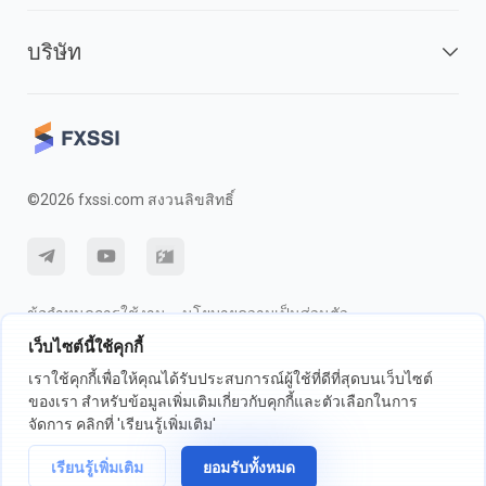
บริษัท
©2026 fxssi.com สงวนลิขสิทธิ์
ข้อกำหนดการใช้งาน
นโยบายความเป็นส่วนตัว
เว็บไซต์นี้ใช้คุกกี้
การเปิดเผยความเสี่ยง
นโยบายคุกกี้
เราใช้คุกกี้เพื่อให้คุณได้รับประสบการณ์ผู้ใช้ที่ดีที่สุดบนเว็บไซต์
ของเรา สำหรับข้อมูลเพิ่มเติมเกี่ยวกับคุกกี้และตัวเลือกในการ
เว็บไซต์ดำเนินการโดย FXSSI LTD หมายเลขทะเบียน: 13534801 (อังกฤษ) |
จัดการ คลิกที่ 'เรียนรู้เพิ่มเติม'
71-75 ถนนเชลตัน, ลอนดอน, อังกฤษ, WC2H 9JQ
เราขอแนะนำให้คุณขอคำแนะนำทางการเงินที่เป็นอิสระและให้แน่ใจว่าคุณ
เรียนรู้เพิ่มเติม
ยอมรับทั้งหมด
เข้าใจถึงความเสี่ยงที่เกี่ยวข้องก่อนการซื้อขาย