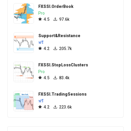
FXSSI.OrderBook
Pro
4.5
97.6k
Support&Resistance
ฟรี
4.2
205.7k
FXSSI.StopLossClusters
Pro
4.5
83.4k
FXSSI.TradingSessions
ฟรี
4.2
223.6k