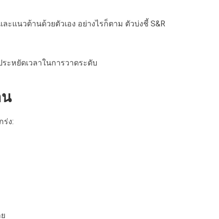
และแนวต้านด้วยตัวเอง อย่างไรก็ตาม ตัวบ่งชี้ S&R
่วยประหยัดเวลาในการวาดระดับ
าน
ร่ง:
าย