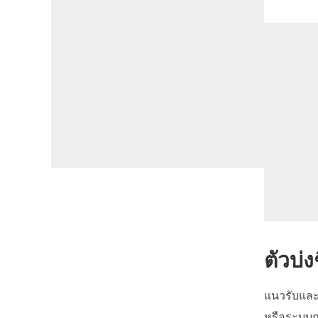
ตัวบ่
แนวรับและแน
หรือระบบกา