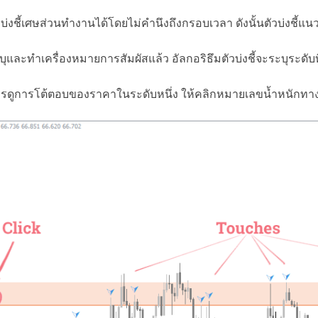
บ่งชี้เศษส่วนทำงานได้โดยไม่คำนึงถึงกรอบเวลา ดังนั้นตัวบ่งชี
ุและทำเครื่องหมายการสัมผัสแล้ว อัลกอริธึมตัวบ่งชี้จะระบุระดั
รดูการโต้ตอบของราคาในระดับหนึ่ง ให้คลิกหมายเลขน้ำหนักทางด้