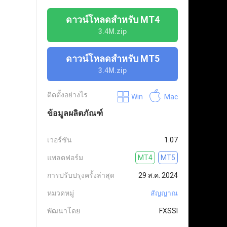
ดาวน์โหลดสำหรับ MT4
3.4M.zip
ดาวน์โหลดสำหรับ MT5
3.4M.zip
ติดตั้งอย่างไร
Win
Mac
ข้อมูลผลิตภัณฑ์
เวอร์ชัน
1.07
แพลตฟอร์ม
MT4
MT5
การปรับปรุงครั้งล่าสุด
29 ส.ค. 2024
หมวดหมู่
สัญญาณ
พัฒนาโดย
FXSSI