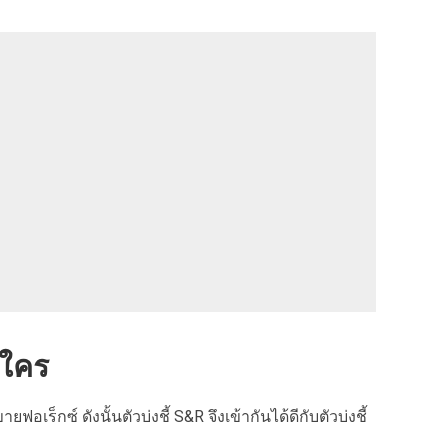
บใคร
ร็กซ์ ดังนั้นตัวบ่งชี้ S&R จึงเข้ากันได้ดีกับตัวบ่งชี้