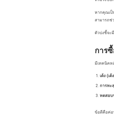
หากคุณเป็น
สามารถช่ว
ตัวบ่งชี้จ
การซื
มีเทคนิคห
เด้ง (เด
การทะลุ
ทดสอบระ
ข้อดีคือค่