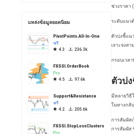
ช่วงราคา (
ระดับแนวต
แหล่งข้อมูลยอดนิยม
ตัวบ่งชี้แ
PivotPoints.All-In-One
ฟรี
เจาะจงสา
4.3
236.3k
กรอบเวลาที
FXSSI.OrderBook
Pro
ตัวบ่ง
4.5
97.6k
มีหลายวิธ
Support&Resistance
ฟรี
ในทางกลับก
4.2
205.6k
การสัมผัสเ
FXSSI.StopLossClusters
การสัมผัส ซ
Pro